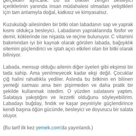
gerçekten ayrıcalık. Bu tür bitkiler zengin besleyici
içeriklerinin yanında insan müdahalesi olmadan yetiştikleri
için tam anlamıyla doğal, katkısız ve kimyasalsız.
Kuzukulağı ailesinden bir bitki olan labadanın sap ve yaprak
kısmı oldukça besleyici. Labadanın yapraklarında fosfor ve
demir, köklerinde ise nişasta ve reçine bulunuyor. C vitamini
bakımından iyi bir kaynak olarak görülen labada, bağışıklık
sitemini güçlendirici ve iştah açıcı etkileri olan bir bitki olarak
biliniyor.
Labada, mensup olduğu ailenin diğer üyeleri gibi ekşimsi bir
tada sahip. Ama yenilmeyecek kadar ekşi değil. Çocuklar
çiğ halini rahatlıkla yediler. Aslında bu bitkinin en bilinen
yemeği sarması ama ben pişirmeden ve daha pratik bir
şekilde kullanmak istedim. O yüzden salatasını yaptım.
Salataya yakıştığını ve lezzetli olduğunu söyleyebilirim.
Labadayı buğday, fındık ve kaşar peyniriyle güçlendirince
kendi başına öğün gücünde, besleyici ve doyurucu bir salata
oluyor.
(Bu tarif ilk kez
yemek.com
'da yayınlandı.)